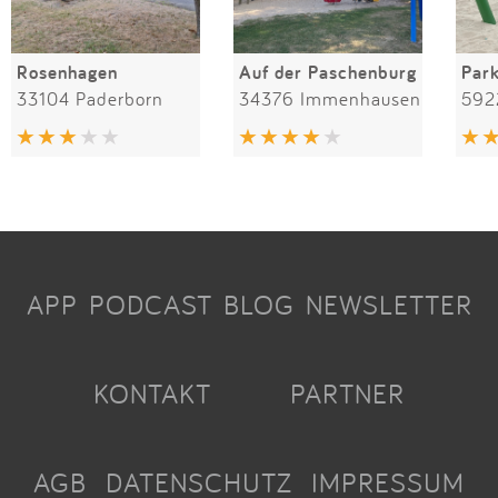
Rosenhagen
Auf der Paschenburg
Par
33104 Paderborn
34376 Immenhausen
592
APP
PODCAST
BLOG
NEWSLETTER
KONTAKT
PARTNER
AGB
DATENSCHUTZ
IMPRESSUM