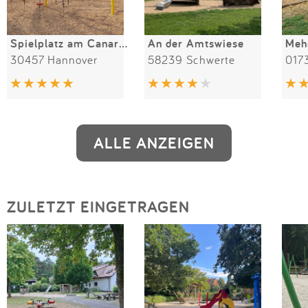
Spielplatz am Canarisweg
An der Amtswiese
30457 Hannover
58239 Schwerte
017
ALLE ANZEIGEN
ZULETZT EINGETRAGEN