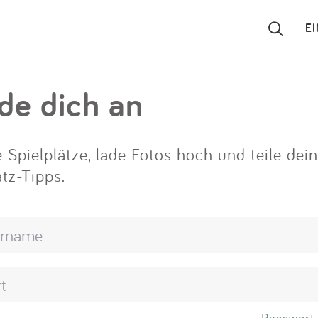
E
Suchen
de dich an
Eintragen
 Spielplätze, lade Fotos hoch und teile dei
App
atz-Tipps.
Blog
Partner
Kontakt
Passwort