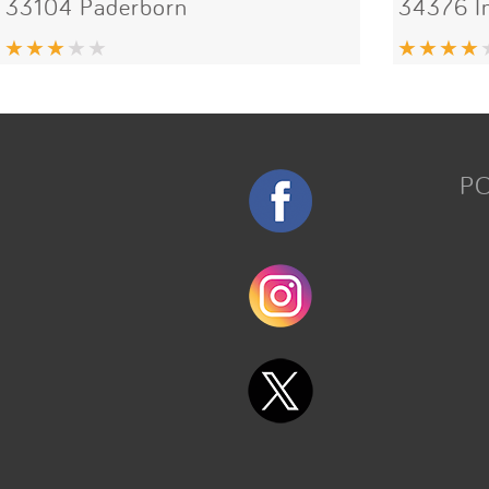
33104 Paderborn
34376 
P