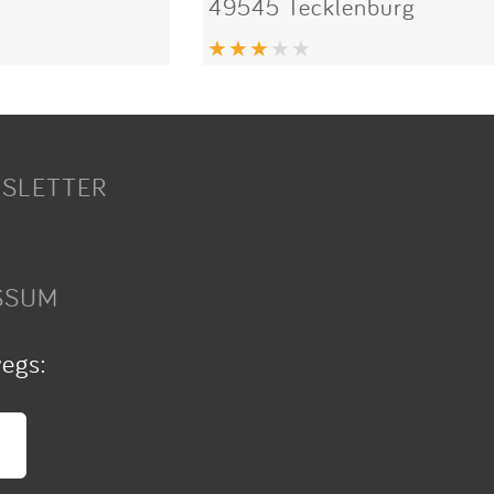
49545 Tecklenburg
SLETTER
SSUM
wegs: