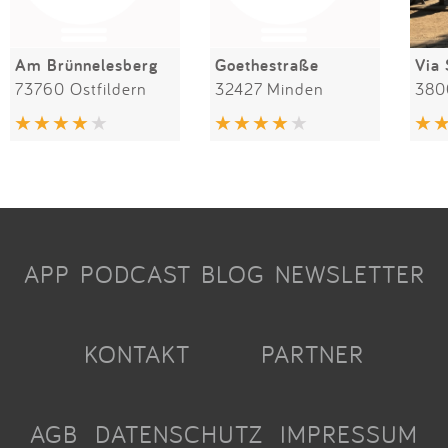
Am Brünnelesberg
Goethestraße
Via 
73760 Ostfildern
32427 Minden
APP
PODCAST
BLOG
NEWSLETTER
KONTAKT
PARTNER
AGB
DATENSCHUTZ
IMPRESSUM