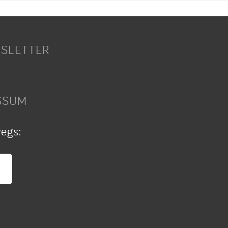
SLETTER
SSUM
wegs: