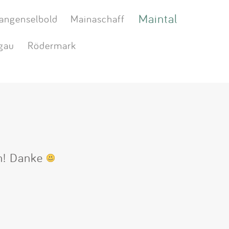
Maintal
angenselbold
Mainaschaff
gau
Rödermark
en! Danke