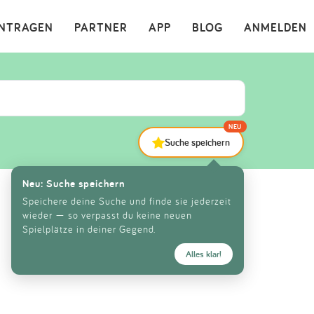
×
INTRAGEN
PARTNER
APP
BLOG
ANMELDEN
NEU
Suche speichern
Neu: Suche speichern
Speichere deine Suche und finde sie jederzeit
wieder — so verpasst du keine neuen
Spielplätze in deiner Gegend.
Alles klar!