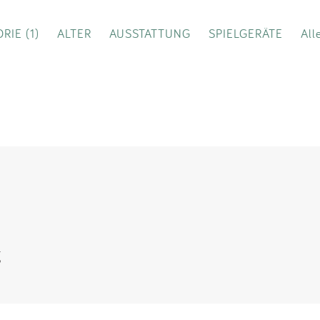
Impressum
RIE (1)
ALTER
AUSSTATTUNG
SPIELGERÄTE
All
Anmelden
g