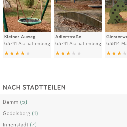
Kleiner Auweg
Adlerstraße
Ginsterw
63741 Aschaffenburg
63741 Aschaffenburg
63814 Ma
NACH STADTTEILEN
Damm
(5)
Godelsberg
(1)
Innenstadt
(7)