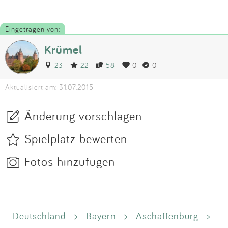
Eingetragen von:
Krümel
23
22
58
0
0
Aktualisiert am: 31.07.2015
Änderung vorschlagen
Spielplatz bewerten
Fotos hinzufügen
Deutschland
>
Bayern
>
Aschaffenburg
>