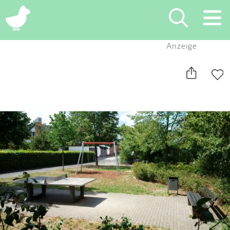
×
Anzeige
Suchen
Eintragen
App
Blog
Partner
Kontakt