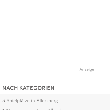
Impressum
Meiste Bewertungen
SPIELGERÄTE
Anmelden
Alle Filter (1) zurücksetzen
Anzeige
NACH KATEGORIEN
3 Spielplätze in Allersberg