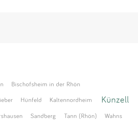
ön
Bischofsheim in der Rhön
Künzell
ieber
Hünfeld
Kaltennordheim
rshausen
Sandberg
Tann (Rhön)
Wahns