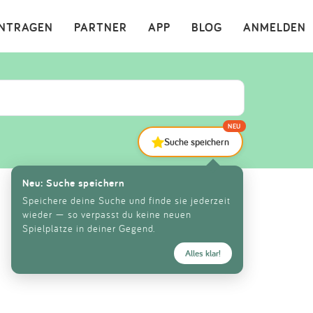
×
INTRAGEN
PARTNER
APP
BLOG
ANMELDEN
NEU
Suche speichern
Neu: Suche speichern
Speichere deine Suche und finde sie jederzeit
wieder — so verpasst du keine neuen
Spielplätze in deiner Gegend.
Alles klar!