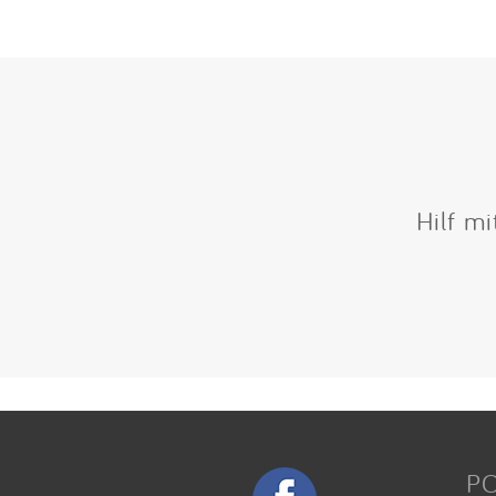
Hilf m
P