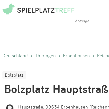
SPIELPLATZ
TREFF
Anzeige
Deutschland
>
Thüringen
>
Erbenhausen
>
Reic
Bolzplatz
Bolzplatz Hauptstra
Hauptstraße, 98634 Erbenhausen (Reichenh