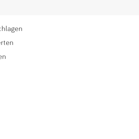
chlagen
erten
en