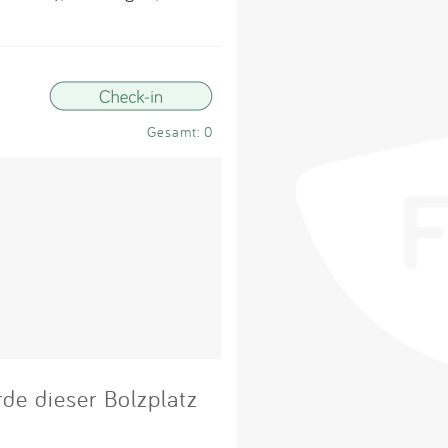
Impressum
Anmelden
Gesamt: 0
de dieser Bolzplatz