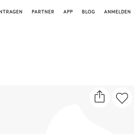
×
INTRAGEN
PARTNER
APP
BLOG
ANMELDEN