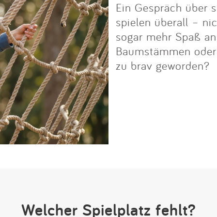
Ein Gespräch über s
spielen überall – ni
sogar mehr Spaß an i
Baumstämmen oder Fe
zu brav geworden?
Welcher Spielplatz fehlt?