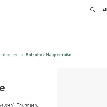
E
Suchen
Eintragen
Bolzplatz Hauptstraße
henhausen
>
App
Blog
Partner
ße
Kontakt
ausen), Thüringen,