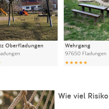
atz Oberfladungen
Wehrgang
ladungen
97650 Fladungen
Wie viel Risiko