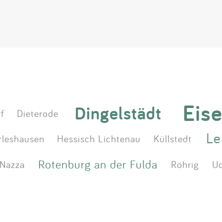
Eis
Dingelstädt
f
Dieterode
Le
rleshausen
Hessisch Lichtenau
Küllstedt
Rotenburg an der Fulda
Nazza
Röhrig
U