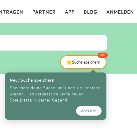
×
INTRAGEN
PARTNER
APP
BLOG
ANMELDEN
NEU
Suche speichern
Neu: Suche speichern
Speichere deine Suche und finde sie jederzeit
wieder — so verpasst du keine neuen
Spielplätze in deiner Gegend.
Alles klar!