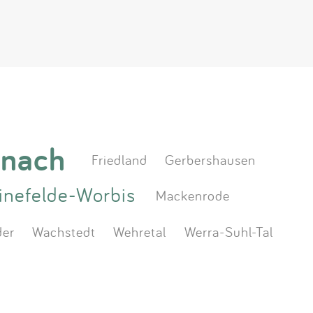
enach
Friedland
Gerbershausen
inefelde-Worbis
Mackenrode
der
Wachstedt
Wehretal
Werra-Suhl-Tal