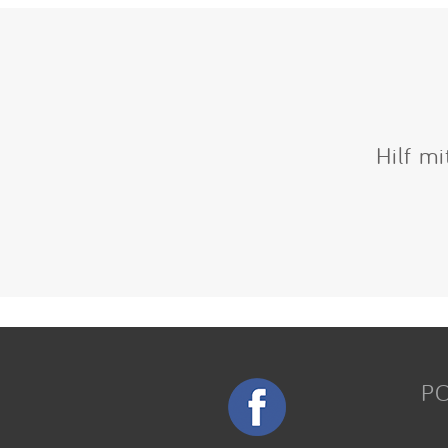
Hilf m
P