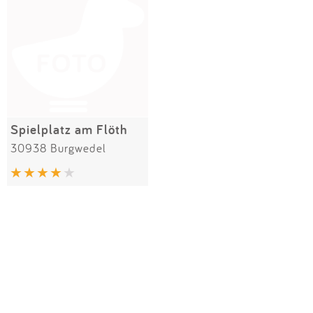
Impressum
Meiste Bewertungen
SPIELGERÄTE
Anmelden
Alle Filter (1) zurücksetzen
Spielplatz am Flöth
30938 Burgwedel