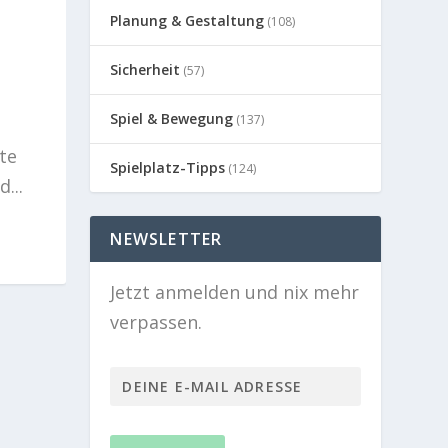
Planung & Gestaltung
(108)
Sicherheit
(57)
Spiel & Bewegung
(137)
te
Spielplatz-Tipps
(124)
...
NEWSLETTER
Jetzt anmelden und nix mehr
verpassen.