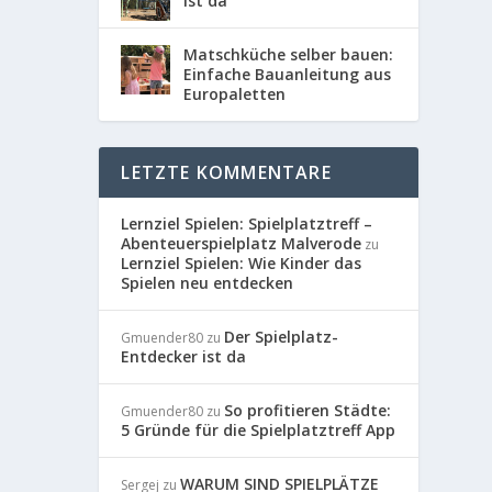
ist da
Matschküche selber bauen:
Einfache Bauanleitung aus
Europaletten
LETZTE KOMMENTARE
Lernziel Spielen: Spielplatztreff –
Abenteuerspielplatz Malverode
zu
Lernziel Spielen: Wie Kinder das
Spielen neu entdecken
Der Spielplatz-
Gmuender80
zu
Entdecker ist da
So profitieren Städte:
Gmuender80
zu
5 Gründe für die Spielplatztreff App
WARUM SIND SPIELPLÄTZE
Sergej
zu