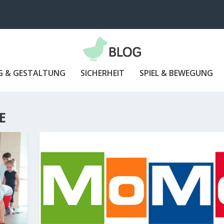
G & GESTALTUNG
SICHERHEIT
SPIEL & BEWEGUNG
E