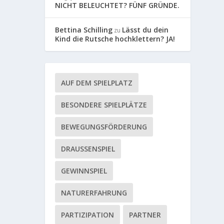
NICHT BELEUCHTET? FÜNF GRÜNDE.
Bettina Schilling
Lässt du dein
zu
Kind die Rutsche hochklettern? JA!
AUF DEM SPIELPLATZ
BESONDERE SPIELPLÄTZE
BEWEGUNGSFÖRDERUNG
DRAUSSENSPIEL
GEWINNSPIEL
NATURERFAHRUNG
PARTIZIPATION
PARTNER