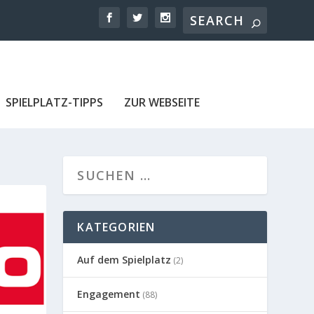
SPIELPLATZ-TIPPS
ZUR WEBSEITE
KATEGORIEN
Auf dem Spielplatz
(2)
Engagement
(88)