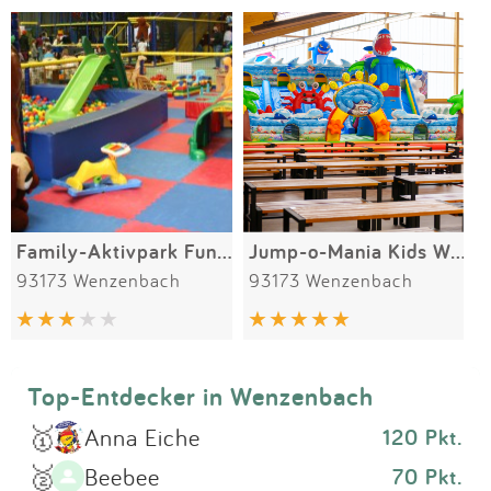
Impressum
Meiste Bewertungen
SPIELGERÄTE
Anmelden
Alle Filter (1) zurücksetzen
Family-Aktivpark Funclub Grünthal
Jump-o-Mania Kids World
93173 Wenzenbach
93173 Wenzenbach
Top-Entdecker in Wenzenbach
🥇
Anna Eiche
120 Pkt.
🥈
Beebee
70 Pkt.