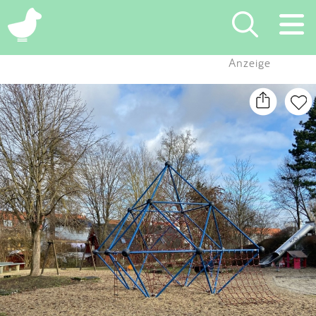
×
Anzeige
Suchen
Eintragen
App
Blog
Partner
Kontakt