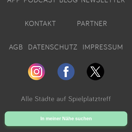
KONTAKT
PARTNER
AGB
DATENSCHUTZ
IMPRESSUM
Alle Städte auf Spielplatztreff
Made with love in Cologne.
In meiner Nähe suchen