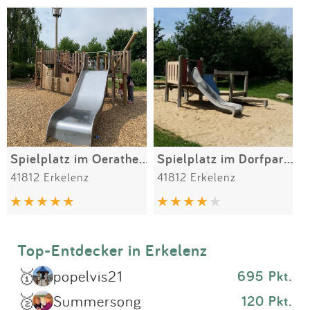
Impressum
Meiste Bewertungen
SPIELGERÄTE
Anmelden
Alle Filter (1) zurücksetzen
Spielplatz im Oerather Mühlenfeld
Spielplatz im Dorfpark von Borschemich
41812 Erkelenz
41812 Erkelenz
Top-Entdecker in Erkelenz
🥇
popelvis21
695 Pkt.
🥈
Summersong
120 Pkt.