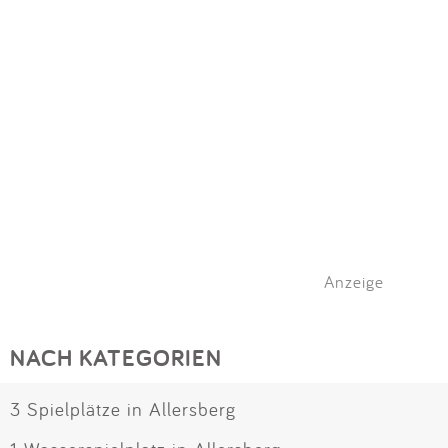
Impressum
Meiste Bewertungen
SPIELGERÄTE
Anmelden
Alle Filter (1) zurücksetzen
Anzeige
NACH KATEGORIEN
3 Spielplätze in Allersberg