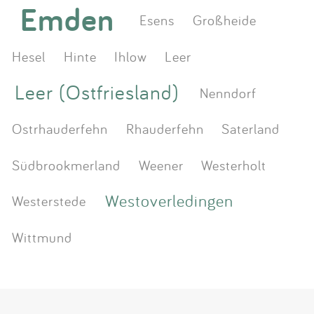
Emden
Esens
Großheide
Hesel
Hinte
Ihlow
Leer
Leer (Ostfriesland)
Nenndorf
Ostrhauderfehn
Rhauderfehn
Saterland
Südbrookmerland
Weener
Westerholt
Westoverledingen
Westerstede
Wittmund