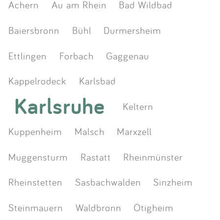
Achern
Au am Rhein
Bad Wildbad
Baiersbronn
Bühl
Durmersheim
Ettlingen
Forbach
Gaggenau
Kappelrodeck
Karlsbad
Karlsruhe
Keltern
Kuppenheim
Malsch
Marxzell
Muggensturm
Rastatt
Rheinmünster
Rheinstetten
Sasbachwalden
Sinzheim
Steinmauern
Waldbronn
Ötigheim