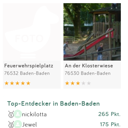
Impressum
Meiste Bewertungen
SPIELGERÄTE
Anmelden
Alle Filter (1) zurücksetzen
Feuerwehrspielplatz
An der Klosterwiese
76532 Baden-Baden
76530 Baden-Baden
Top-Entdecker in Baden-Baden
🥇
nickilotta
265 Pkt.
🥈
Jewel
175 Pkt.