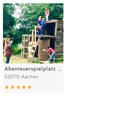
Impressum
Meiste Bewertungen
SPIELGERÄTE
Anmelden
Alle Filter (1) zurücksetzen
Abenteuerspielplatz Zum Kirschbäumchen
52070 Aachen