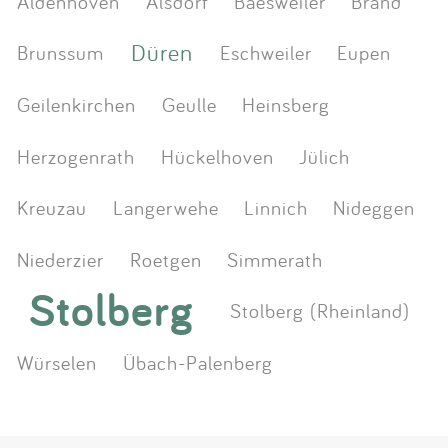
Aldenhoven
Alsdorf
Baesweiler
Brand
Düren
Brunssum
Eschweiler
Eupen
Geilenkirchen
Geulle
Heinsberg
Herzogenrath
Hückelhoven
Jülich
Kreuzau
Langerwehe
Linnich
Nideggen
Niederzier
Roetgen
Simmerath
Stolberg
Stolberg (Rheinland)
Würselen
Übach-Palenberg