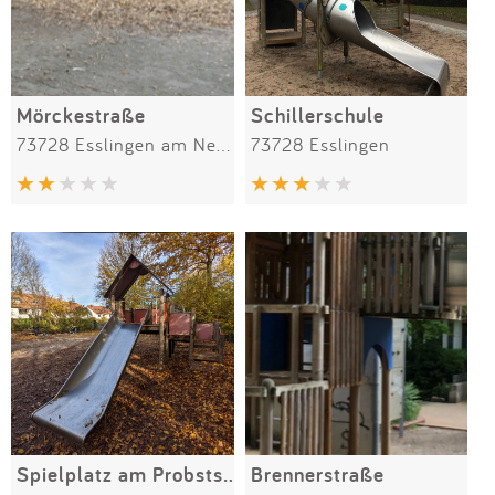
Mörckestraße
Schillerschule
73728 Esslingen am Neckar
73728 Esslingen
Spielplatz am Probstsee
Brennerstraße