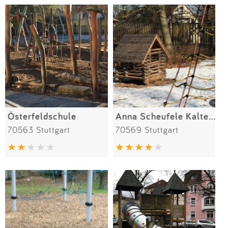
Österfeldschule
Anna Scheufele Kaltental
70563 Stuttgart
70569 Stuttgart