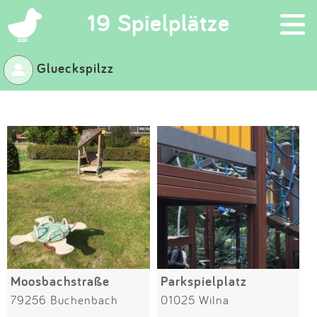
×
19 Spielplätze
Glueckspilzz
Suchen
Eintragen
App
Blog
Partner
Kontakt
Moosbachstraße
Parkspielplatz
79256 Buchenbach
01025 Wilna