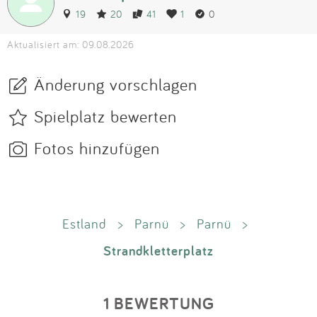
19
20
41
1
0
Aktualisiert am: 09.08.2026
Änderung vorschlagen
Spielplatz bewerten
Fotos hinzufügen
Estland
>
Parnü
>
Parnü
>
Strandkletterplatz
1 BEWERTUNG