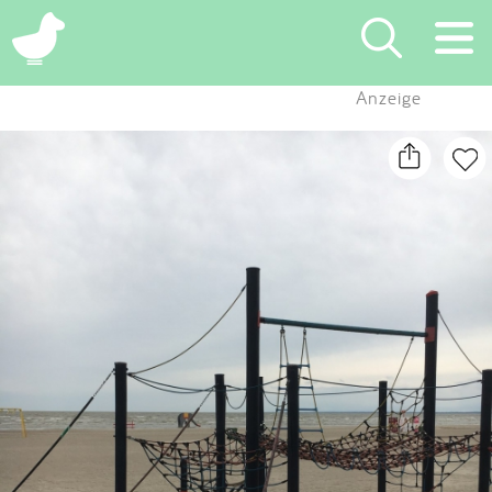
×
Anzeige
Suchen
Eintragen
App
Blog
Partner
Kontakt