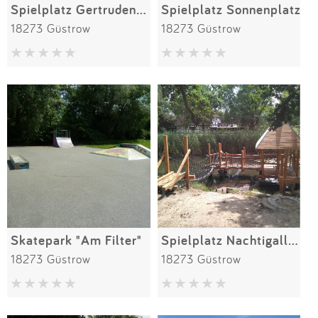
Spielplatz Gertrudenplatz
Spielplatz Sonnenplatz
18273 Güstrow
18273 Güstrow
Skatepark "Am Filter"
Spielplatz Nachtigallenberg
18273 Güstrow
18273 Güstrow