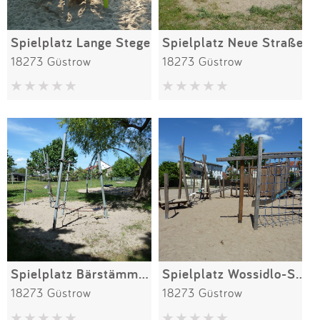
Spielplatz Lange Stege
Spielplatz Neue Straße
18273 Güstrow
18273 Güstrow
Spielplatz Bärstämmweg
Spielplatz Wossidlo-Schule
18273 Güstrow
18273 Güstrow