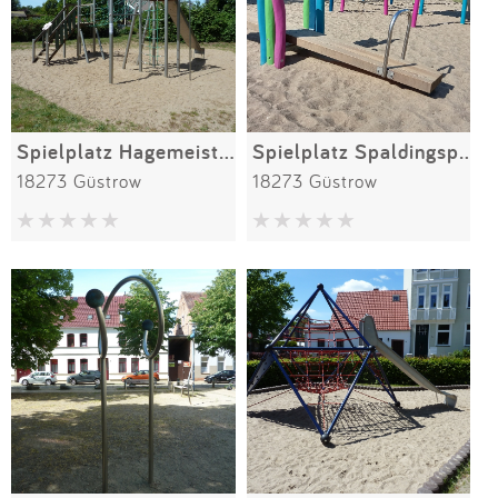
Spielplatz Hagemeister Straße
Spielplatz Spaldingsplatz
18273 Güstrow
18273 Güstrow