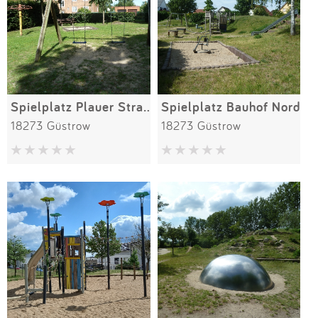
Spielplatz Plauer Straße / Weinbergstraße
Spielplatz Bauhof Nord
18273 Güstrow
18273 Güstrow