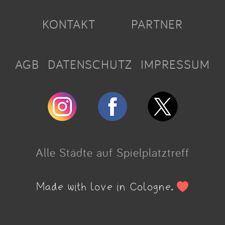
KONTAKT
PARTNER
AGB
DATENSCHUTZ
IMPRESSUM
Alle Städte auf Spielplatztreff
Made with love in Cologne.