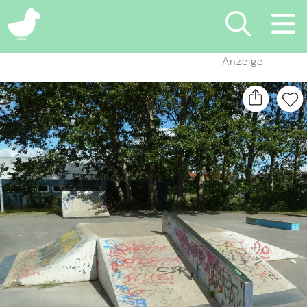
×
Anzeige
Suchen
Eintragen
App
Blog
Partner
Kontakt