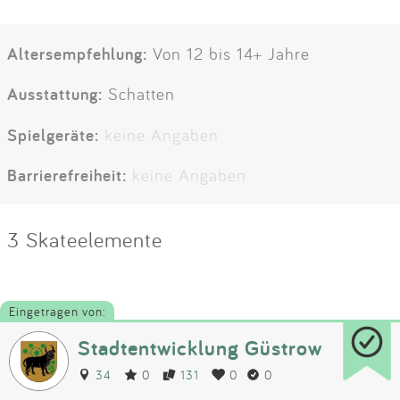
Altersempfehlung:
Von 12 bis 14+ Jahre
Ausstattung:
Schatten
Spielgeräte:
keine Angaben
Barrierefreiheit:
keine Angaben
3 Skateelemente
Eingetragen von:
Stadtentwicklung Güstrow
34
0
131
0
0