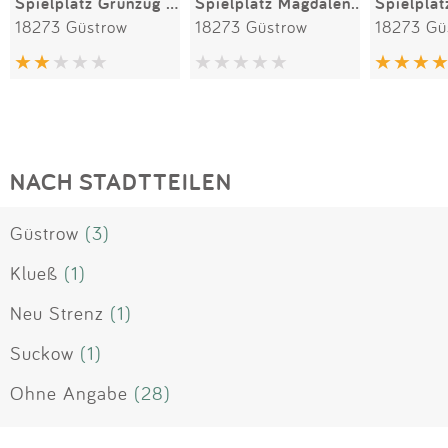
Spielplatz Grünzug Tolstoiweg
Spielplatz Magdalenenluster Weg
18273 Güstrow
18273 Güstrow
18273 Gü
NACH STADTTEILEN
Güstrow
(3)
Klueß
(1)
Neu Strenz
(1)
Suckow
(1)
Ohne Angabe
(28)