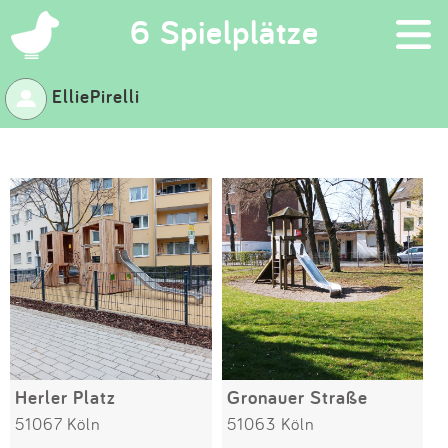
×
6 Spielplätze
ElliePirelli
Suchen
Eintragen
App
Blog
Partner
Kontakt
Herler Platz
Gronauer Straße
51067 Köln
51063 Köln