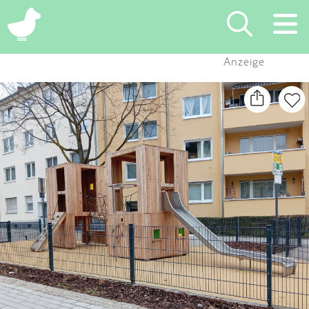
×
Anzeige
Suchen
Eintragen
App
Blog
Partner
Kontakt