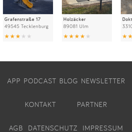
Grafenstraße 17
Holzäcker
49545 Tecklenburg
89081 Ulm
331
APP
PODCAST
BLOG
NEWSLETTER
KONTAKT
PARTNER
AGB
DATENSCHUTZ
IMPRESSUM