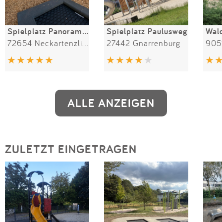
Spielplatz Panoramastraße
Spielplatz Paulusweg
72654 Neckartenzlingen
27442 Gnarrenburg
9051
ALLE ANZEIGEN
ZULETZT EINGETRAGEN