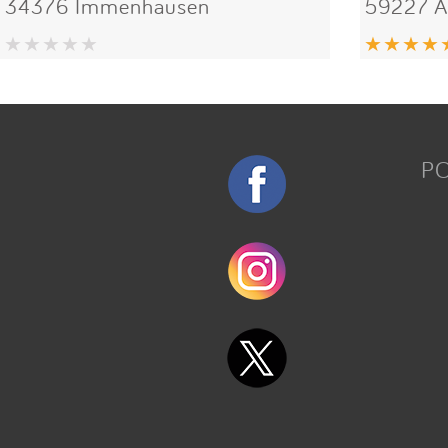
34376 Immenhausen
59227 A
P