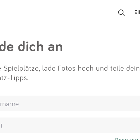
E
Suchen
de dich an
Eintragen
 Spielplätze, lade Fotos hoch und teile dei
App
atz-Tipps.
Blog
Partner
Kontakt
Passwort