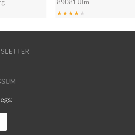
rg
89081 Ulm
SLETTER
SSUM
wegs: