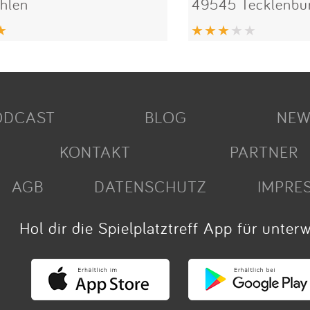
hlen
49545 Tecklenbu
ODCAST
BLOG
NEW
KONTAKT
PARTNER
AGB
DATENSCHUTZ
IMPRE
Hol dir die Spielplatztreff App für unter