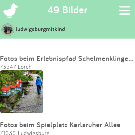
×
49 Bilder
ludwigsburgmitkind
Suchen
Eintragen
Fotos beim Erlebnispfad Schelmenklinge Lorch
73547 Lorch
App
Blog
Partner
Kontakt
Fotos beim Spielplatz Karlsruher Allee
71636 Ludwigsburg