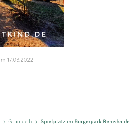
m 17.03.2022
Spielplatz im Bürgerpark Remshald
>
Grunbach
>