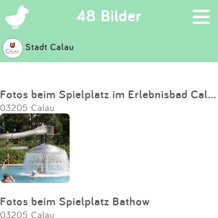
×
48 Bilder
Stadt Calau
Suchen
Eintragen
Fotos beim Spielplatz im Erlebnisbad Calau
03205 Calau
App
Blog
Partner
Kontakt
Fotos beim Spielplatz Bathow
03205 Calau