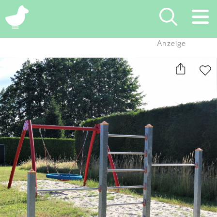
×
Anzeige
Suchen
Eintragen
App
Blog
Partner
Kontakt