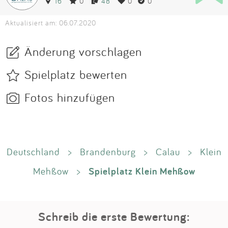
16
0
48
0
0
Aktualisiert am: 06.07.2020
Änderung vorschlagen
Spielplatz bewerten
Fotos hinzufügen
Deutschland
>
Brandenburg
>
Calau
>
Klein
Spielplatz Klein Mehßow
Mehßow
>
Schreib die erste Bewertung: