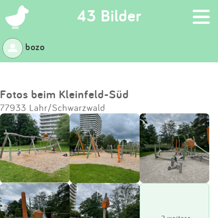
×
43 Bilder
bozo
Suchen
Eintragen
Fotos beim Kleinfeld-Süd
77933 Lahr/Schwarzwald
App
Blog
Partner
Kontakt
+2 weitere