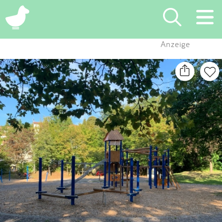
×
Anzeige
Suchen
Eintragen
App
Blog
Partner
Kontakt