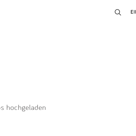
E
Suchen
Eintragen
App
Blog
Partner
os hochgeladen
Kontakt