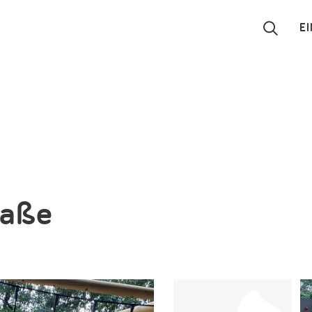
E
Suchen
Eintragen
App
Blog
raße
Partner
Kontakt