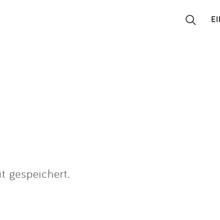
E
Suchen
Eintragen
App
Blog
Partner
t gespeichert.
Kontakt