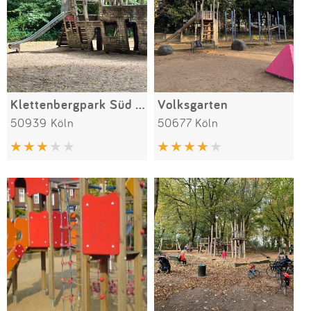
Klettenbergpark Süd / Siebengebirgsallee
Volksgarten
50939 Köln
50677 Köln