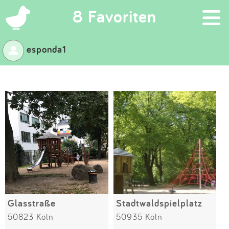
×
8 Favoriten
esponda1
Suchen
Eintragen
App
Blog
Partner
Kontakt
Glasstraße
Stadtwaldspielplatz
50823 Köln
50935 Köln