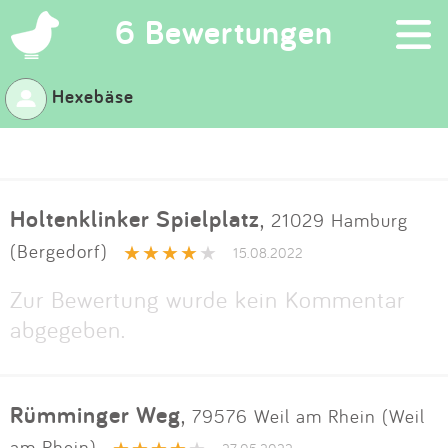
×
6 Bewertungen
Hexebäse
Suchen
Eintragen
Holtenklinker Spielplatz
,
21029 Hamburg
App
(Bergedorf)
15.08.2022
Blog
Zur Bewertung wurde kein Kommentar
abgegeben.
Partner
Kontakt
Rümminger Weg
,
79576 Weil am Rhein (Weil
am Rhein)