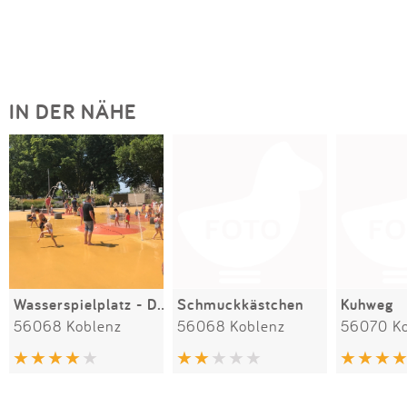
IN DER NÄHE
Wasserspielplatz - Deutsches Eck
Schmuckkästchen
Kuhweg
56068 Koblenz
56068 Koblenz
56070 Ko