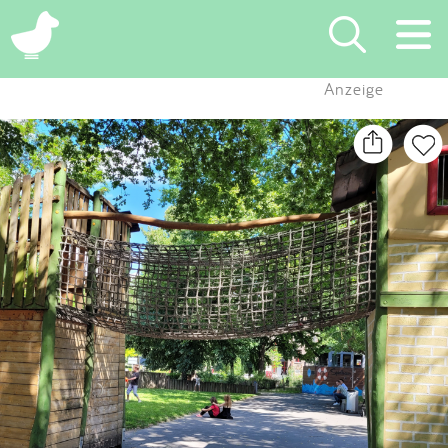
×
Anzeige
Suchen
Eintragen
App
Blog
Partner
Kontakt