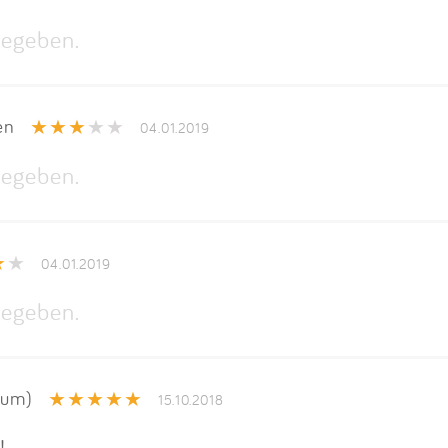
egeben.
en
04.01.2019
egeben.
04.01.2019
egeben.
rum)
15.10.2018
!