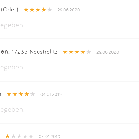
Impressum
 (Oder)
29.06.2020
Anmelden
egeben.
fen
,
17235 Neustrelitz
29.06.2020
egeben.
n
04.01.2019
egeben.
04.01.2019