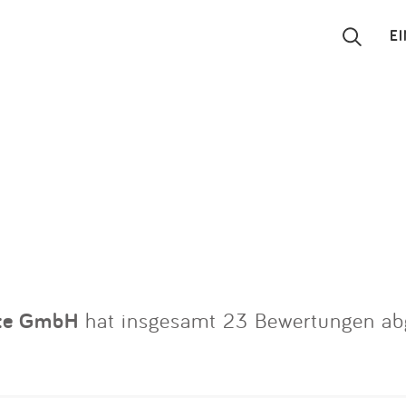
E
Suchen
Eintragen
App
Blog
Partner
äte GmbH
hat insgesamt 23 Bewertungen a
Kontakt