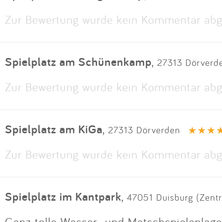
Zur Bewertung wurde kein Kommentar abg
Spielplatz am Schünenkamp
,
27313 Dörverd
Zur Bewertung wurde kein Kommentar abg
Spielplatz am KiGa
,
27313 Dörverden
Zur Bewertung wurde kein Kommentar abg
Spielplatz im Kantpark
,
47051 Duisburg (Zent
Ganz tolle Wasser- und Matschspielanlage