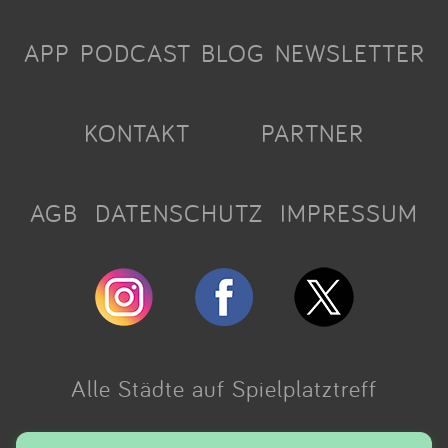
APP
PODCAST
BLOG
NEWSLETTER
KONTAKT
PARTNER
AGB
DATENSCHUTZ
IMPRESSUM
Alle Städte auf Spielplatztreff