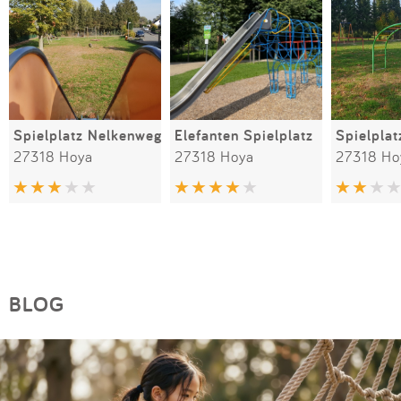
Spielplatz Nelkenweg
Elefanten Spielplatz
27318 Hoya
27318 Hoya
27318 Ho
BLOG