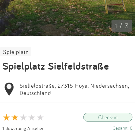
Impressum
Anmelden
1 / 3
Spielplatz
Spielplatz Sielfeldstraße
Sielfeldstraße, 27318 Hoya, Niedersachsen,
Deutschland
Gesamt: 0
1 Bewertung Ansehen