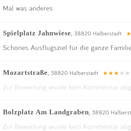
Mal was anderes
,
Spielplatz Jahnwiese
38820 Halberstadt
Schönes Ausflugsziel für die ganze Famili
,
Mozartstraße
38820 Halberstadt
Zur Bewertung wurde kein Kommentar abg
,
Bolzplatz Am Landgraben
38820 Halbers
Zur Bewertung wurde kein Kommentar abg