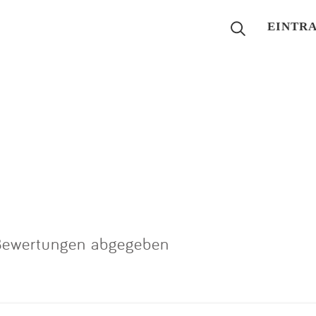
EINTR
Suchen
Eintragen
App
Blog
Partner
Bewertungen abgegeben
Kontakt