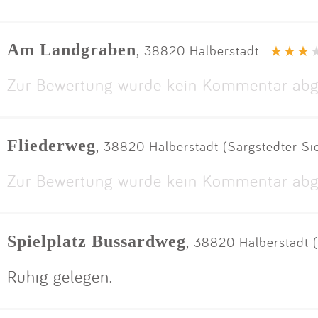
,
Am Landgraben
38820 Halberstadt
Zur Bewertung wurde kein Kommentar abg
,
Fliederweg
38820 Halberstadt (Sargstedter Si
Zur Bewertung wurde kein Kommentar abg
,
Spielplatz Bussardweg
38820 Halberstadt (
Ruhig gelegen.