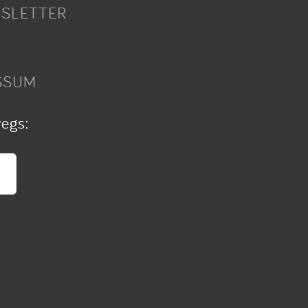
SLETTER
SSUM
wegs: