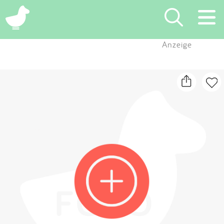
×
Anzeige
Suchen
Eintragen
App
Blog
Partner
Kontakt