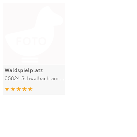
Impressum
Meiste Bewertungen
SPIELGERÄTE
Anmelden
Alle Filter (1) zurücksetzen
Waldspielplatz
65824 Schwalbach am Taunus