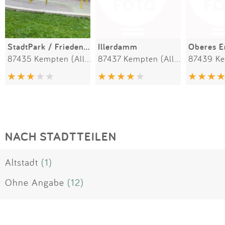
StadtPark / Friedensplatz
Illerdamm
Oberes E
87435 Kempten (Allgäu)
87437 Kempten (Allgäu)
NACH STADTTEILEN
Altstadt
(1)
Ohne Angabe
(12)