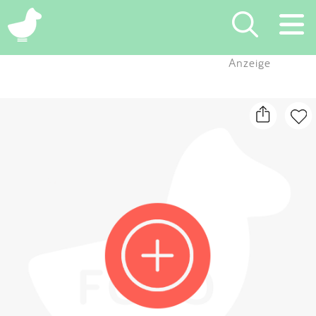
×
Anzeige
Suchen
Eintragen
App
Blog
Partner
Kontakt