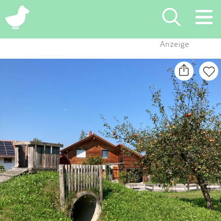
×
Anzeige
Suchen
Eintragen
App
Blog
Partner
Kontakt