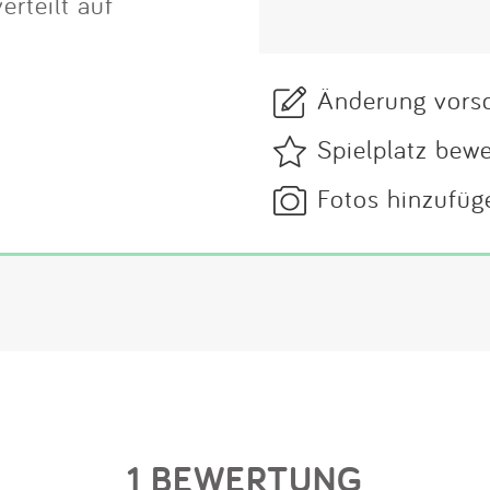
erteilt auf
Änderung vors
Spielplatz bew
Fotos hinzufüg
1 BEWERTUNG