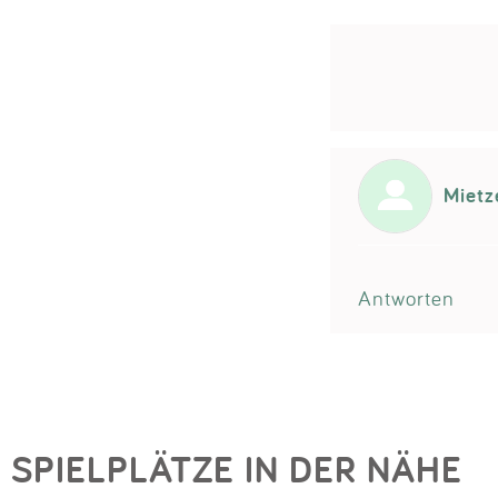
Mietz
Antworten
SPIELPLÄTZE IN DER NÄHE