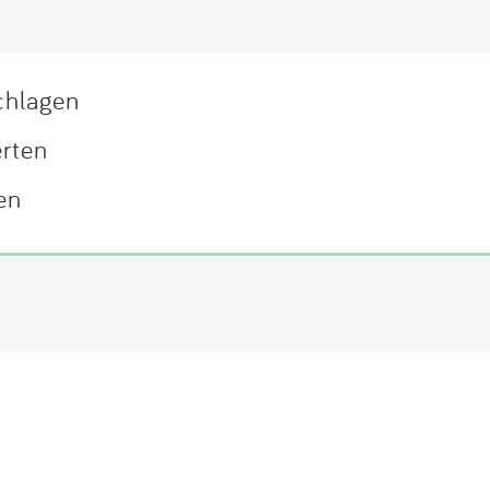
chlagen
erten
en