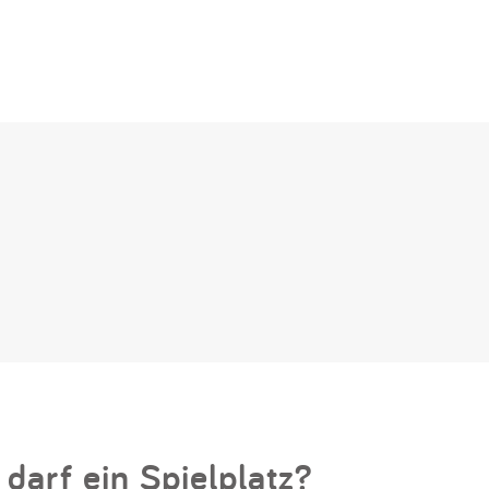
 darf ein Spielplatz?