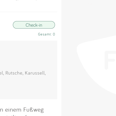
Impressum
Anmelden
Gesamt: 0
, Rutsche, Karussell,
 an einem Fußweg