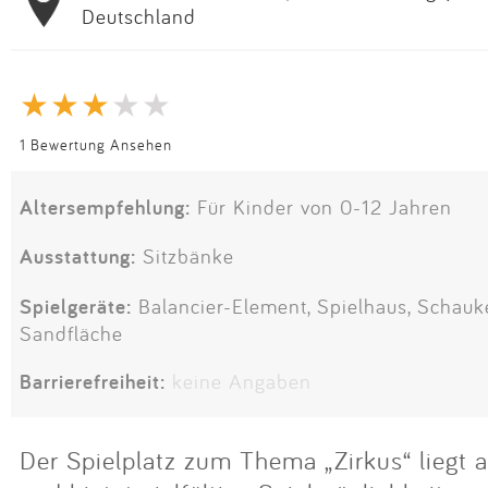
Deutschland
1 Bewertung Ansehen
Altersempfehlung:
Für Kinder von 0-12 Jahren
Ausstattung:
Sitzbänke
Spielgeräte:
Balancier-Element, Spielhaus, Schaukel
Sandfläche
Barrierefreiheit:
keine Angaben
Der Spielplatz zum Thema „Zirkus“ liegt