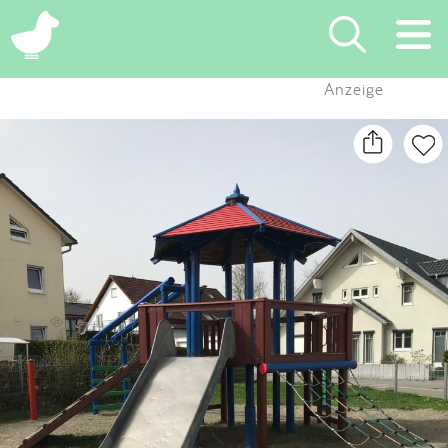
×
Anzeige
Suchen
Eintragen
App
Blog
Partner
Kontakt