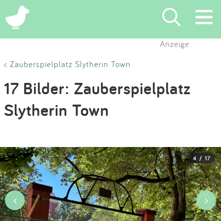
×
Anzeige
Suchen
< Zauberspielplatz Slytherin Town
17 Bilder: Zauberspielplatz
Eintragen
Slytherin Town
App
Blog
4 / 17
Partner
Kontakt
‹
›