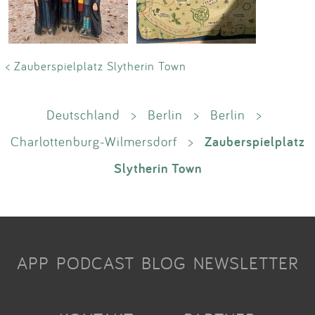
< Zauberspielplatz Slytherin Town
Deutschland
>
Berlin
>
Berlin
>
Zauberspielplatz
Charlottenburg-Wilmersdorf
>
Slytherin Town
APP
PODCAST
BLOG
NEWSLETTER