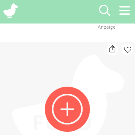
×
Anzeige
Suchen
Eintragen
App
Blog
Partner
Kontakt