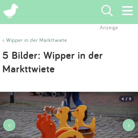
×
Anzeige
Suchen
< Wipper in der Markttwiete
5 Bilder: Wipper in der
Eintragen
Markttwiete
App
Blog
4 / 5
Partner
Kontakt
‹
›